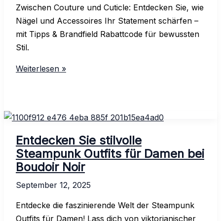
Zwischen Couture und Cuticle: Entdecken Sie, wie
Nägel und Accessoires Ihr Statement schärfen –
mit Tipps & Brandfield Rabattcode für bewussten
Stil.
Brandfield
Weiterlesen »
Rabattcode:
Jetzt
sparen
bei
Beliebteste
Entdecken Sie stilvolle
Gutscheine
Steampunk Outfits für Damen bei
Boudoir Noir
September 12, 2025
Entdecke die faszinierende Welt der Steampunk
Outfits für Damen! Lass dich von viktorianischer