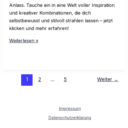
Anlass. Tauche ein in eine Welt voller Inspiration
und kreativer Kombinationen, die dich
selbstbewusst und stilvoll strahlen lassen – jetzt
klicken und mehr erfahren!
Tipps
Weiterlesen »
für
den
perfekten
Look:
Entdecke
1
2
…
5
Weiter
→
die
Magie
von
Impressum
Criticalpixie
Datenschutzerklärung