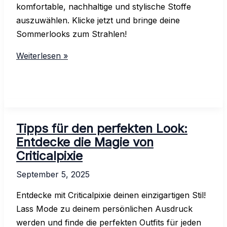
komfortable, nachhaltige und stylische Stoffe
auszuwählen. Klicke jetzt und bringe deine
Sommerlooks zum Strahlen!
Die
Weiterlesen »
besten
Sommermaterialien
für
deinen
individuellen
Tipps für den perfekten Look:
Style
Entdecke die Magie von
von
Criticalpixie
Criticalpixie
September 5, 2025
Entdecke mit Criticalpixie deinen einzigartigen Stil!
Lass Mode zu deinem persönlichen Ausdruck
werden und finde die perfekten Outfits für jeden