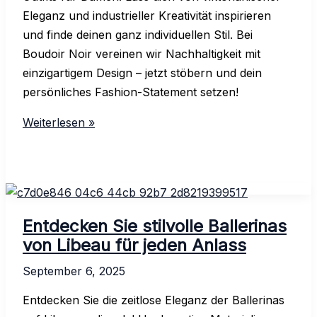
Eleganz und industrieller Kreativität inspirieren
und finde deinen ganz individuellen Stil. Bei
Boudoir Noir vereinen wir Nachhaltigkeit mit
einzigartigem Design – jetzt stöbern und dein
persönliches Fashion-Statement setzen!
Entdecken
Weiterlesen »
Sie
stilvolle
Steampunk
Outfits
für
Entdecken Sie stilvolle Ballerinas
Damen
von Libeau für jeden Anlass
bei
September 6, 2025
Boudoir
Noir
Entdecken Sie die zeitlose Eleganz der Ballerinas