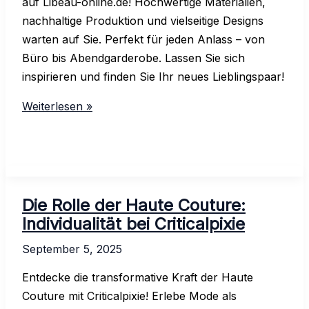
auf Libeau-online.de! Hochwertige Materialien,
nachhaltige Produktion und vielseitige Designs
warten auf Sie. Perfekt für jeden Anlass – von
Büro bis Abendgarderobe. Lassen Sie sich
inspirieren und finden Sie Ihr neues Lieblingspaar!
Entdecken
Weiterlesen »
Sie
stilvolle
Ballerinas
von
Libeau
Die Rolle der Haute Couture:
für
Individualität bei Criticalpixie
jeden
September 5, 2025
Anlass
Entdecke die transformative Kraft der Haute
Couture mit Criticalpixie! Erlebe Mode als