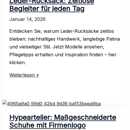
Leder-Rucksack: Zeitlose
Tage
Begleiter für jeden Tag
im
Januar 14, 2026
Büro
Entdecken Sie, warum Leder-Rucksäcke zeitlos
bleiben: nachhaltiges Handwerk, langlebige Patina
und vielseitiger Stil. Jetzt Modelle ansehen,
Pflegetipps erhalten und Inspiration finden – hier
klicken.
Leder-
Weiterlesen »
Rucksack:
Zeitlose
Begleiter
für
jeden
Hypeartelier: Maßgeschneiderte
Tag
Schuhe mit Firmenlogo