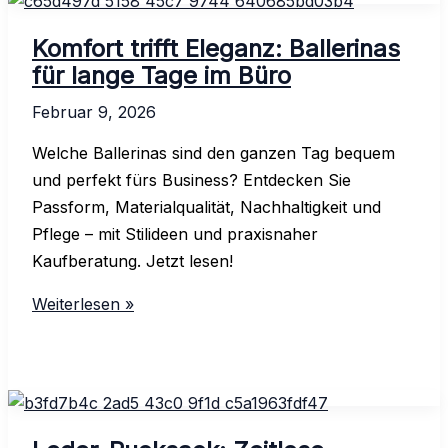
mit
Wappen
Komfort trifft Eleganz: Ballerinas
gestalten
für lange Tage im Büro
lassen
Februar 9, 2026
Welche Ballerinas sind den ganzen Tag bequem
und perfekt fürs Business? Entdecken Sie
Passform, Materialqualität, Nachhaltigkeit und
Pflege – mit Stilideen und praxisnaher
Kaufberatung. Jetzt lesen!
Komfort
Weiterlesen »
trifft
Eleganz:
Ballerinas
für
lange