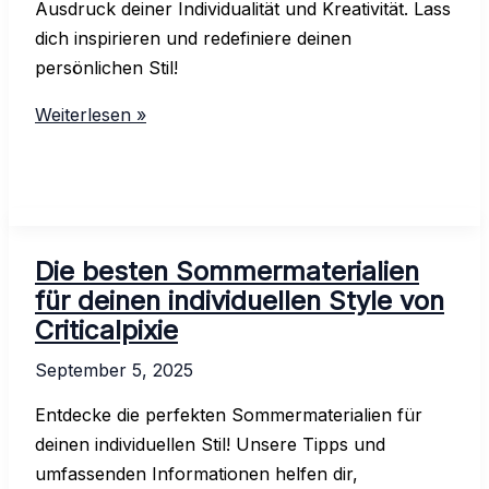
Ausdruck deiner Individualität und Kreativität. Lass
dich inspirieren und redefiniere deinen
persönlichen Stil!
Die
Weiterlesen »
Rolle
der
Haute
Couture:
Individualität
Die besten Sommermaterialien
bei
für deinen individuellen Style von
Criticalpixie
Criticalpixie
September 5, 2025
Entdecke die perfekten Sommermaterialien für
deinen individuellen Stil! Unsere Tipps und
umfassenden Informationen helfen dir,