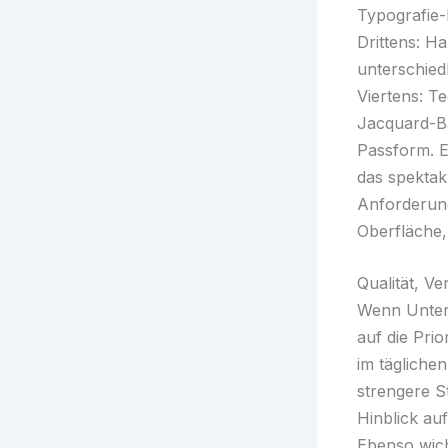
Typografie-
Drittens: H
unterschiedl
Viertens: T
Jacquard-Bä
Passform. Ei
das spektak
Anforderung
Oberfläche
Qualität, V
Wenn Unter
auf die Prio
im tägliche
strengere S
Hinblick au
Ebenso wich