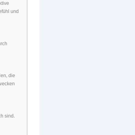
ktive
efühl und
urch
en, die
 wecken
ch sind.