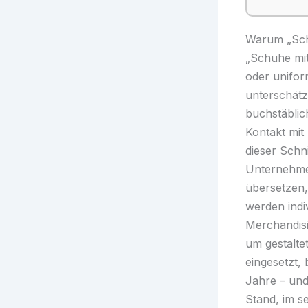
Warum „Sch
„Schuhe mit
oder unifor
unterschätz
buchstäblic
Kontakt mit
dieser Schn
Unternehmen
übersetzen,
werden indi
Merchandis
um gestalte
eingesetzt
Jahre – und
Stand, im s