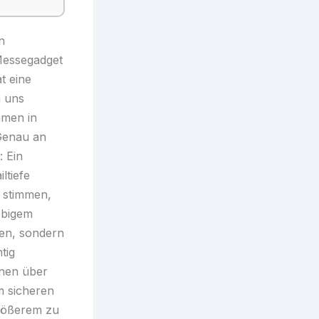
n
Messegadget
t eine
n uns
mmen in
 Genau an
: Ein
ltiefe
t stimmen,
ebigem
en, sondern
tig
gnen über
m sicheren
Größerem zu