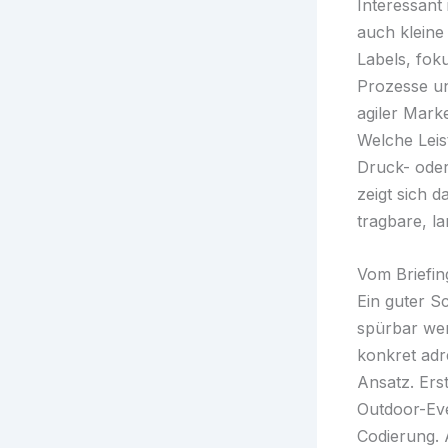
Interessant 
auch kleine
Labels, fok
Prozesse und
agiler Marke
Welche Leis
Druck- oder
zeigt sich 
tragbare, l
Vom Briefin
Ein guter S
spürbar wer
konkret adr
Ansatz. Ers
Outdoor-Eve
Codierung.