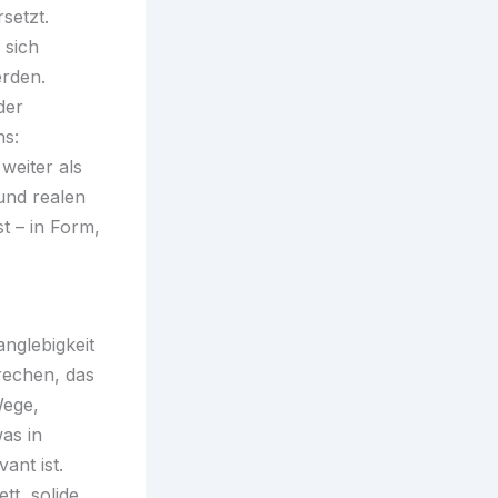
setzt.
 sich
erden.
der
ns:
 weiter als
und realen
t – in Form,
nglebigkeit
prechen, das
Wege,
as in
ant ist.
tt, solide