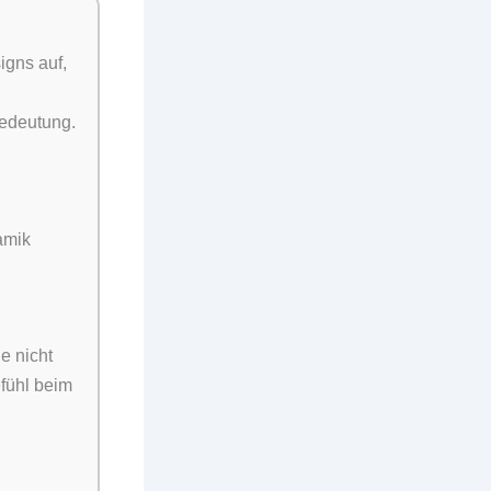
igns auf,
Bedeutung.
amik
e nicht
fühl beim