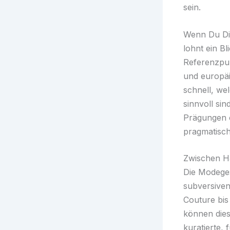
sein.
Wenn Du Dir
lohnt ein Bl
Referenzpun
und europäi
schnell, we
sinnvoll si
Prägungen o
pragmatisch,
Zwischen Ha
Die Modeges
subversiven
Couture bis
können dies
kuratierte,