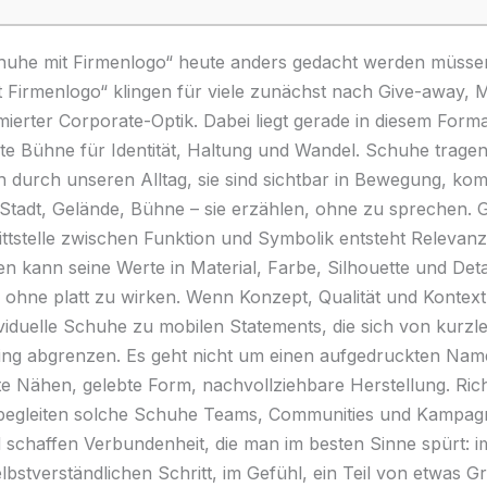
uhe mit Firmenlogo“ heute anders gedacht werden müsse
 Firmenlogo“ klingen für viele zunächst nach Give-away, 
mierter Corporate-Optik. Dabei liegt gerade in diesem Forma
te Bühne für Identität, Haltung und Wandel. Schuhe trage
h durch unseren Alltag, sie sind sichtbar in Bewegung, ko
 Stadt, Gelände, Bühne – sie erzählen, ohne zu sprechen.
ittstelle zwischen Funktion und Symbolik entsteht Relevanz
 kann seine Werte in Material, Farbe, Silhouette und Detai
 ohne platt zu wirken. Wenn Konzept, Qualität und Kontex
viduelle Schuhe zu mobilen Statements, die sich von kurzl
ing abgrenzen. Es geht nicht um einen aufgedruckten Nam
te Nähen, gelebte Form, nachvollziehbare Herstellung. Rich
, begleiten solche Schuhe Teams, Communities und Kampa
 schaffen Verbundenheit, die man im besten Sinne spürt: i
elbstverständlichen Schritt, im Gefühl, ein Teil von etwas 