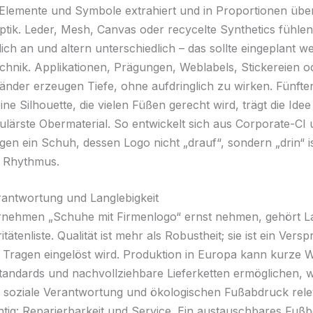
Elemente und Symbole extrahiert und in Proportionen über
aptik. Leder, Mesh, Canvas oder recycelte Synthetics fühlen
ich an und altern unterschiedlich – das sollte eingeplant w
echnik. Applikationen, Prägungen, Weblabels, Stickereien o
nder erzeugen Tiefe, ohne aufdringlich zu wirken. Fünfte
ne Silhouette, die vielen Füßen gerecht wird, trägt die Idee
ulärste Obermaterial. So entwickelt sich aus Corporate-CI 
en ein Schuh, dessen Logo nicht „drauf“, sondern „drin“ is
, Rhythmus.
erantwortung und Langlebigkeit
nehmen „Schuhe mit Firmenlogo“ ernst nehmen, gehört La
ritätenliste. Qualität ist mehr als Robustheit; sie ist ein Vers
n Tragen eingelöst wird. Produktion in Europa kann kurze 
tandards und nachvollziehbare Lieferketten ermöglichen, w
f soziale Verantwortung und ökologischen Fußabdruck relev
tig: Reparierbarkeit und Service. Ein austauschbares Fußbe