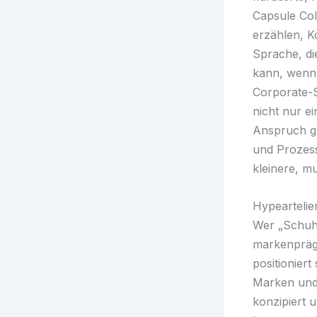
Capsule Col
erzählen, Ko
Sprache, di
kann, wenn 
Corporate-
nicht nur e
Anspruch gr
und Prozessk
kleinere, m
Hypeartelie
Wer „Schuhe
markenpräge
positionier
Marken und
konzipiert 