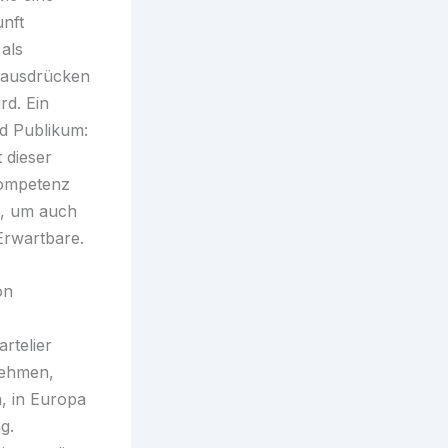
unft
 als
h ausdrücken
d. Ein
d Publikum:
 dieser
kompetenz
en, um auch
Erwartbare.
on
rtelier
rnehmen,
, in Europa
g.