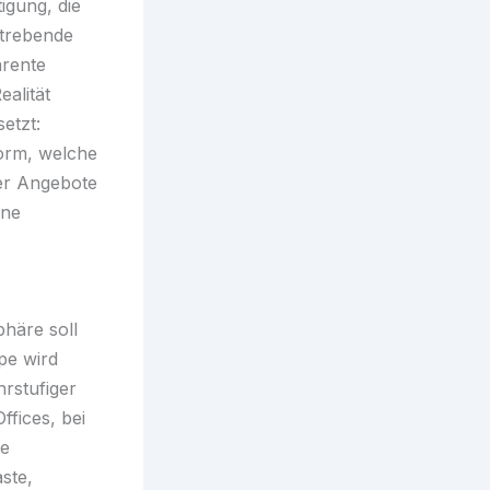
igung, die
strebende
arente
ealität
setzt:
orm, welche
er Angebote
ine
phäre soll
pe wird
hrstufiger
fices, bei
le
ste,