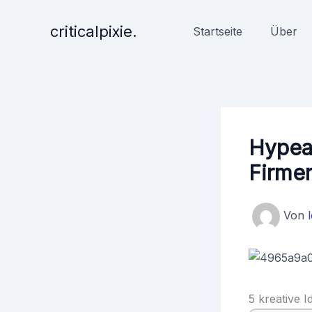
Zum
Inhalt
criticalpixie.
Startseite
Über
springen
Hypea
Firme
Von
5 kreative 