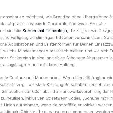
 anschauen möchtest, wie Branding ohne Übertreibung fun
ick auf präzise realisierte Corporate-Footwear. Ein guter
kt sind die
Schuhe mit Firmenlogo
, die zeigen, wie Design,
sche Fertigung zu stimmigen Editionen verschmelzen. So 
lche Applikationen und Leistenformen für Deinen Einsatzz
nd, welche Mindestmengen realistisch bleiben und wie sich 
der Stickereien in eine langlebige Silhouette übersetzen l
 alltagstauglich und mit klarer Haltung.
ute Couture und Markenarbeit: Wenn Identität tragbar wir
chichte zeigt, wie stark Kleidung Botschaften sendet: von
 Silhouetten der 60er über die Handwerksverehrung der 
 zu heutigen, inklusiven Streetwear-Codes. „Schuhe mit Fi
e Linien aufnehmen, wenn sie sorgfältig entwickelt werden 
 funktionale Objekte, die genauso ernst genommen werden w